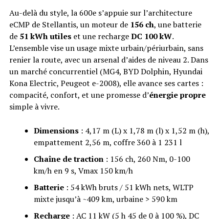
Au-delà du style, la 600e s’appuie sur l’architecture
eCMP de Stellantis, un moteur de
156 ch
, une batterie
de
51 kWh utiles
et une recharge
DC 100 kW
.
L’ensemble vise un usage mixte urbain/périurbain, sans
renier la route, avec un arsenal d’aides de niveau 2. Dans
un marché concurrentiel (MG4, BYD Dolphin, Hyundai
Kona Electric, Peugeot e-2008), elle avance ses cartes :
compacité, confort, et une promesse d’
énergie propre
simple à vivre.
Dimensions
: 4,17 m (L) x 1,78 m (l) x 1,52 m (h),
empattement 2,56 m, coffre 360 à 1 231 l
Chaîne de traction
: 156 ch, 260 Nm, 0-100
km/h en 9 s, Vmax 150 km/h
Batterie
: 54 kWh bruts / 51 kWh nets, WLTP
mixte jusqu’à ~409 km, urbaine > 590 km
Recharge
: AC 11 kW (5 h 45 de 0 à 100 %), DC