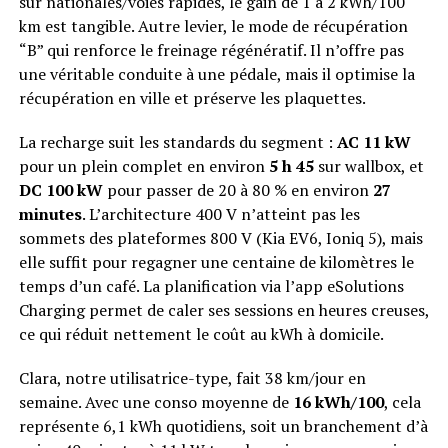
sur nationales/voies rapides, le gain de 1 à 2 kWh/100
km est tangible. Autre levier, le mode de récupération
“B” qui renforce le freinage régénératif. Il n’offre pas
une véritable conduite à une pédale, mais il optimise la
récupération en ville et préserve les plaquettes.
La recharge suit les standards du segment :
AC 11 kW
pour un plein complet en environ
5 h 45
sur wallbox, et
DC 100 kW
pour passer de 20 à 80 % en environ
27
minutes
. L’architecture 400 V n’atteint pas les
sommets des plateformes 800 V (Kia EV6, Ioniq 5), mais
elle suffit pour regagner une centaine de kilomètres le
temps d’un café. La planification via l’app eSolutions
Charging permet de caler ses sessions en heures creuses,
ce qui réduit nettement le coût au kWh à domicile.
Clara, notre utilisatrice-type, fait 38 km/jour en
semaine. Avec une conso moyenne de
16 kWh/100
, cela
représente 6,1 kWh quotidiens, soit un branchement d’à