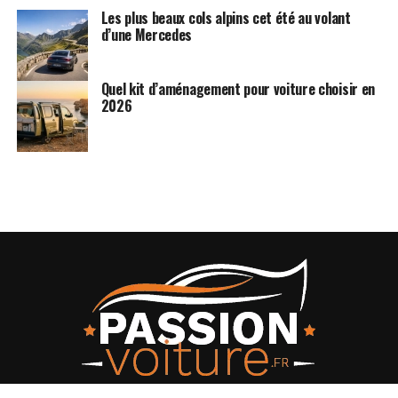
Les plus beaux cols alpins cet été au volant
d’une Mercedes
Quel kit d’aménagement pour voiture choisir en
2026